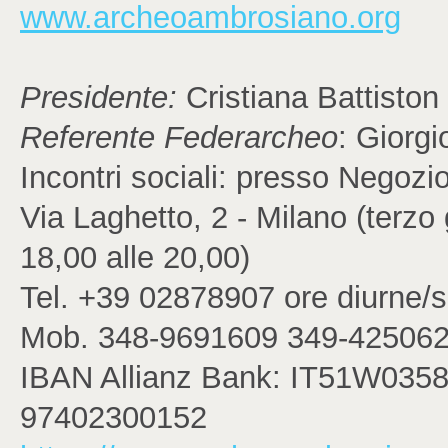
www.archeoambrosiano.org
Presidente:
Cristiana Battiston
Referente Federarcheo
: Giorg
Incontri sociali: presso Negoz
Via Laghetto, 2 - Milano (terzo
18,00 alle 20,00)
Tel. +39 02878907 ore diurne/se
Mob. 348-9691609 349-425062
IBAN Allianz Bank: IT51W035
97402300152