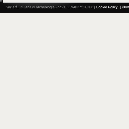
Società Friulana di Archeologia - odv C.F. 94027520306 [
Cookie Policy
] [
Priv