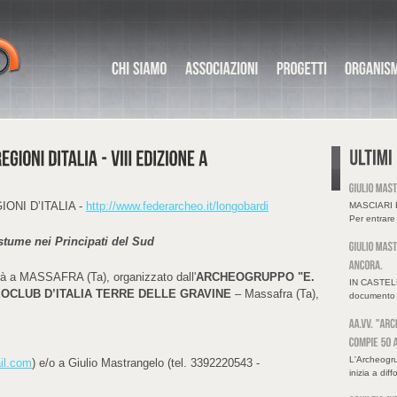
NI D’ITALIA -
http://www.federarcheo.it/longobardi
MASCIARI
Per entrare 
stume nei Principati del Sud
errà a MASSAFRA (Ta), organizzato dall'
ARCHEOGRUPPO "E.
IN CASTELL
EOCLUB D’ITALIA TERRE DELLE GRAVINE
– Massafra (Ta),
documento h
L'Archeogru
il.com
) e/o a Giulio Mastrangelo (tel. 3392220543 -
inizia a diff