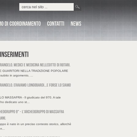
 E GUARITORI NELLA TRADIZIONE POPOLARE
subito in argomento, ...
O MASSAFRA - Il giudicato del 970. A tale
o dedicato uno st...
ppo è nato in un preciso contesto storico, allorchè
on...