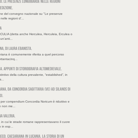
one del convegno nazionale su "Le presenze
elle regioni d'...
ULIA (detta anche Herculea, Herculeia, Erculea o
un'anti...
riana è comunemente riferita a quel percorso
ottantacinq...
stintivo della cultura prevalente, “established”, in
...
ia per compendium Concordia Noricum è riduttivo e
e non me...
 in cui le strade romane rappresentavano il cuore
 in esp...