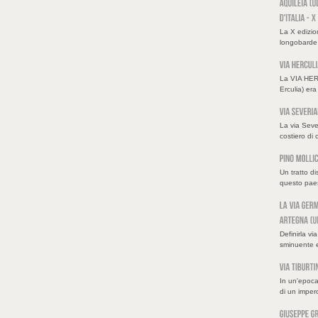
La X edizi
longobarde n
La VIA HERC
Erculia) era 
La via Seve
costiero di 
Un tratto di
questo paes
Definirla v
sminuente 
In un'epoca
di un impero