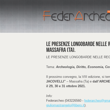
LE PRESENZE LONGOBARDE NELLE REGIO
Tema:
Archeologia, Diritto, Economia, Co
Il prossimo convegno, la VIII edizione, si t
JACOVELLI"
– Massafra (Ta) e
dall’ARCH
il 29, 30 e 31 ottobre 2021.
Info:
Federarcheo (043226560 -
federarcheo@gma
giuliomastrangelo@libero.it
).