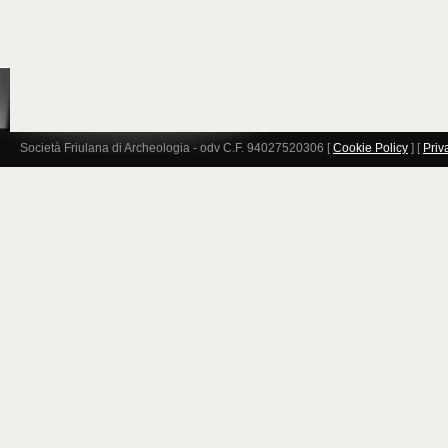
Società Friulana di Archeologia - odv C.F. 94027520306 [
Cookie Policy
] [
Priv