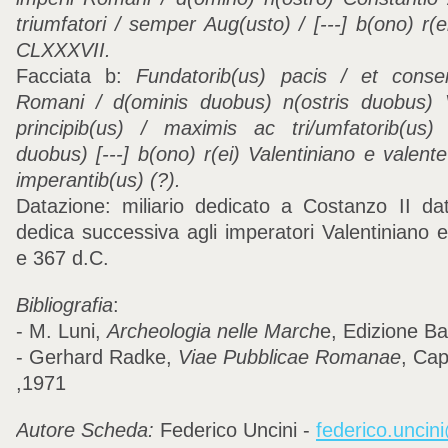
triumfatori / semper Aug(usto) / [---] b(ono) r(e
CLXXXVII.
Facciata b:
Fundatorib(us) pacis / et conserv
Romani / d(ominis duobus) n(ostris duobus) Va
principib(us) / maximis ac tri/umfatorib(us
duobus) [---] b(ono) r(ei) Valentiniano e valente
imperantib(us) (?).
Datazione: miliario dedicato a Costanzo II da
dedica successiva agli imperatori Valentiniano 
e 367 d.C.
Bibliografia
:
- M. Luni,
Archeologia nelle March
e, Edizione B
- Gerhard Radke,
Viae Pubblicae Romanae
, Cap
,1971
Autore Scheda:
Federico Uncini -
federico.unci