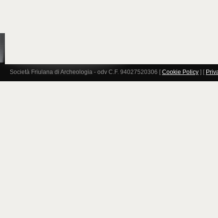
Società Friulana di Archeologia - odv C.F. 94027520306 [
Cookie Policy
] [
Priv