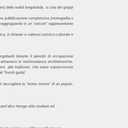
re) della realtà longobarda, a cura dei gruppi
una pubblicazione complessiva (monografia o
le, raggruppando in un “unicum“ rappresentante
a, in itinerari a valenza turistico-culturale e
Longobardi durante il periodo di occupazione
a attraverso le testimonianze architettoniche,
omi, alle tradizioni, che siano sopravvissute
 “fossili guida“.
l raccogliere la “storia minore“ di un popolo,
uant’altro ritenga utile studiare ed