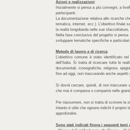
Azioni e realizzazioni
:
Inizialmente si pensa a più convegni, a livel
partecipanti.
La documentazione relativa alle ricerche c
tematica, internet, ecc.). L’obiettivo finale
la realtà longobarda nelle sue sfaccettature, 
Nella fase conclusiva del progetto si pensa an
sviluppare tematiche specifiche e particolari
Metodo di lavoro e di ricerca
:
L’obiettivo comune è stato identificato nel
dell’Italia. Si tratta di ricercare tutte le 
documentali, iconografiche, religiose, epigr
fino ad oggi, non trascurando anche aspetti 
Si dovrà cercare, quindi, di non trascurare a
che mai è comparsa o comparirà nelle grandi
Per riassumere, non si tratta di scrivere la st
Intanto è utile che ognuno indichi il proprio t
approfondire.
Sono stati indicati finora i seguenti temi 