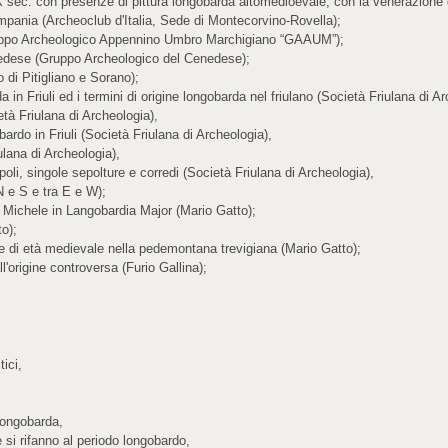
X sec. con presenze di pittura longobarda altomedioevale, con la venerazione
mpania (Archeoclub d'Italia, Sede di Montecorvino-Rovella);
(Gruppo Archeologico Appennino Umbro Marchigiano “GAAUM”);
enedese (Gruppo Archeologico del Cenedese);
di Pitigliano e Sorano);
in Friuli ed i termini di origine longobarda nel friulano (Società Friulana di Ar
tà Friulana di Archeologia),
ardo in Friuli (Società Friulana di Archeologia),
iulana di Archeologia),
oli, singole sepolture e corredi (Società Friulana di Archeologia),
 N e S e tra E e W);
n Michele in Langobardia Major (Mario Gatto);
o);
one di età medievale nella pedemontana trevigiana (Mario Gatto);
l'origine controversa (Furio Gallina);
tici,
 longobarda,
e si rifanno al periodo longobardo,