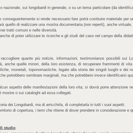
lo nazionale, sui longobardi in generale, o su un tema particolare (da identifica
he conseguentemente si rende necessario fare potrà costituire materiale per 
 sarà quello di realizzare una mostra documentaria (non reperti), anche virtua
nei tratti comuni e nelle diversità.
che di poter utilizzare le ricerche e gli studi del caso nel campo della didattic
.
 raccogliere quante più notizie, informazioni, testimonianze possibili sui 
realtà, anche quelle minori, della loro esistenza, di recuperare frammenti di vit
afiche, monetali, toponomastiche, legate alla storia dei singoli luoghi e dei n
che potrebbero sembrare marginali, ma che potrebbero invece identificarsi quali
lcun aspetto delle manifestazioni della loro vita; si dovrà porre attenzione ne
 mostre o sui cataloghi ad essa collegati.
oria dei Longobardi, ma di arricchirla, di completarla in tutti i suoi aspetti.
erritorio di copertura, i temi che ritiene di dover prendere in considerazione e q
di studio
: