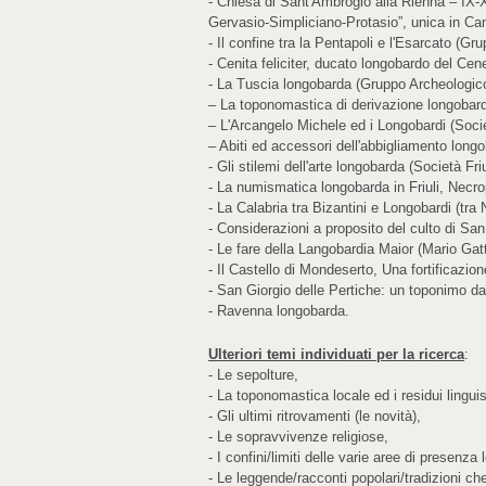
- Chiesa di Sant'Ambrogio alla Rienna – IX-
Gervasio-Simpliciano-Protasio”, unica in Ca
- Il confine tra la Pentapoli e l'Esarcato 
- Cenita feliciter, ducato longobardo del C
- La Tuscia longobarda (Gruppo Archeologico 
– La toponomastica di derivazione longobarda 
– L'Arcangelo Michele ed i Longobardi (Socie
– Abiti ed accessori dell'abbigliamento longob
- Gli stilemi dell'arte longobarda (Società Fr
- La numismatica longobarda in Friuli, Necrop
- La Calabria tra Bizantini e Longobardi (tra
- Considerazioni a proposito del culto di Sa
- Le fare della Langobardia Maior (Mario Gatt
- Il Castello di Mondeserto, Una fortificazi
- San Giorgio delle Pertiche: un toponimo dal
- Ravenna longobarda.
Ulteriori temi individuati per la ricerca
:
- Le sepolture,
- La toponomastica locale ed i residui linguis
- Gli ultimi ritrovamenti (le novità),
- Le sopravvivenze religiose,
- I confini/limiti delle varie aree di presenza
- Le leggende/racconti popolari/tradizioni ch