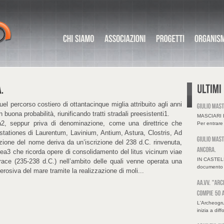
l percorso costiero di ottantacinque miglia attribuito agli anni
buona probabilità, riunificando tratti stradali preesistenti1.
MASCIARI
a2, seppur priva di denominazione, come una direttrice che
Per entrare 
 stationes di Laurentum, Lavinium, Antium, Astura, Clostris, Ad
uzione del nome deriva da un’iscrizione del 238 d.C. rinvenuta,
dea3 che ricorda opere di consolidamento del litus vicinum viae
IN CASTELL
race (235-238 d.C.) nell’ambito delle quali venne operata una
documento h
rosiva del mare tramite la realizzazione di moli...
L'Archeogru
inizia a diff