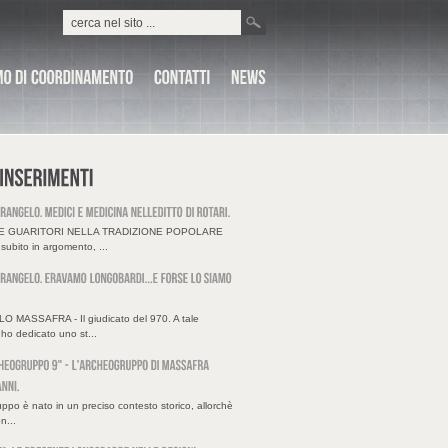
 E GUARITORI NELLA TRADIZIONE POPOLARE
subito in argomento, ...
O MASSAFRA - Il giudicato del 970. A tale
o dedicato uno st...
ppo è nato in un preciso contesto storico, allorchè
on...