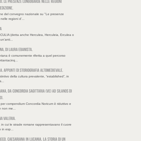
one del convegno nazionale su "Le presenze
elle regioni d'...
ULIA (detta anche Herculea, Herculeia, Erculea o
un'anti...
riana è comunemente riferita a quel percorso
ottantacinq...
stintivo della cultura prevalente, “established”, in
...
ia per compendium Concordia Noricum è riduttivo e
e non me...
 in cui le strade romane rappresentavano il cuore
 in esp...