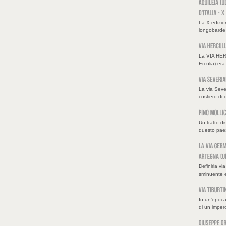
La X edizi
longobarde n
La VIA HERC
Erculia) era 
La via Seve
costiero di 
Un tratto di
questo paes
Definirla v
sminuente 
In un'epoca
di un impero