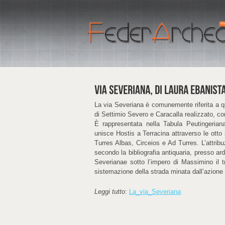
La via Severiana è comunemente riferita a que
di Settimio Severo e Caracalla realizzato, con 
È rappresentata nella Tabula Peutingerian
unisce Hostis a Terracina attraverso le otto
Turres Albas, Circeios e Ad Turres. L’attrib
secondo la bibliografia antiquaria, presso ar
Severianae sotto l’impero di Massimino il t
sistemazione della strada minata dall’azione e
Leggi tutto
:
La_via_Severiana